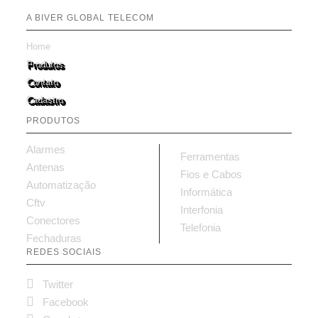
A BIVER GLOBAL TELECOM
Home
Produtos
Contato
Cadastro
PRODUTOS
Alarmes
Ferramentas
Antenas
Fios e Cabos
Automatização
Informática
Cftv
Interfonia
Conectores
Telefonia
Fechaduras
REDES SOCIAIS

Twitter

Facebook