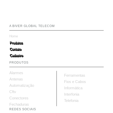
A BIVER GLOBAL TELECOM
Home
Produtos
Contato
Cadastro
PRODUTOS
Alarmes
Ferramentas
Antenas
Fios e Cabos
Automatização
Informática
Cftv
Interfonia
Conectores
Telefonia
Fechaduras
REDES SOCIAIS