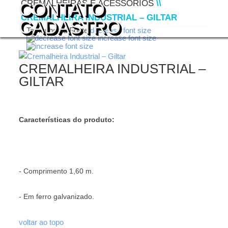
CREMALHEIRAS E ACESSÓRIOS
\\
CONTATO
CREMALHEIRA INDUSTRIAL – GILTAR
CADASTRO
Tamanho da Fonte
decrease font size
increase font size
CREMALHEIRA INDUSTRIAL –
GILTAR
Características do produto:
- Comprimento 1,60 m.
- Em ferro galvanizado.
voltar ao topo